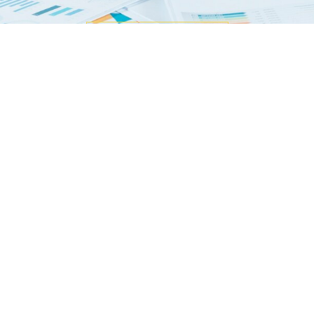
Contactanos
NUESTRAS OFICINAS
BARCELONA
Balmes 191, 5º 4ª